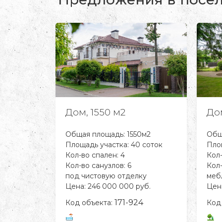
Дом, 1550 м2
До
м2
Общая площадь: 1550м2
Общ
 соток
Площадь участка: 40 соток
Площ
Кол-во спален: 4
Кол-
Кол-во санузлов: 6
Кол-
под чистовую отделку
меб
уб.
Цена: 246 000 000 руб.
Цена
5
171-924
Код объекта:
Код