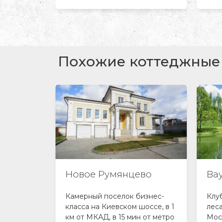
Похожие коттеджные 
Новое Румянцево
Ва
емиум-
Камерный поселок бизнес-
Клу
леса на
класса на Киевском шоссе, в 1
лес
 км от
км от МКАД, в 15 мин от метро
Мос