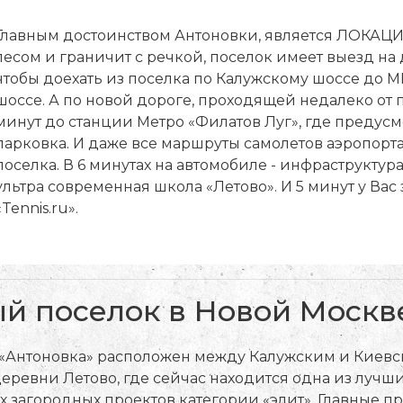
Главным достоинством Антоновки, является ЛОКАЦИЯ
лесом и граничит с речкой, поселок имеет выезд на д
чтобы доехать из поселка по Калужскому шоссе до М
шоссе. А по новой дороге, проходящей недалеко от п
минут до станции Метро «Филатов Луг», где предус
парковка. И даже все маршруты самолетов аэропорта
поселка. В 6 минутах на автомобиле - инфраструктура
ультра современная школа «Летово». И 5 минут у Вас
«Tennis.ru».
ый поселок в Новой Москв
«Антоновка» расположен между Калужским и Киевски
еревни Летово, где сейчас находится одна из лучш
 загородных проектов категории «элит». Главные пр