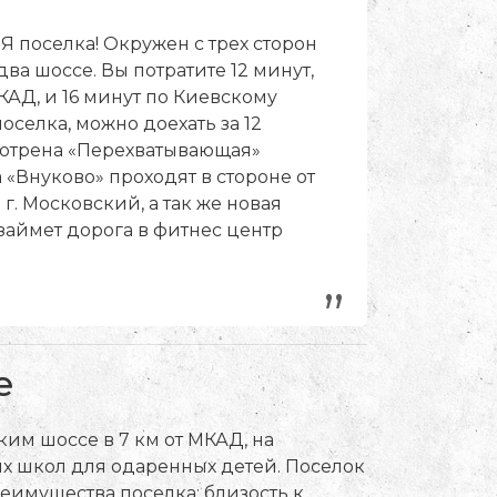
 поселка! Окружен с трех сторон
ва шоссе. Вы потратите 12 минут,
КАД, и 16 минут по Киевскому
оселка, можно доехать за 12
мотрена «Перехватывающая»
 «Внуково» проходят в стороне от
 г. Московский, а так же новая
 займет дорога в фитнес центр
„
е
м шоссе в 7 км от МКАД, на
их школ для одаренных детей. Поселок
еимущества поселка: близость к