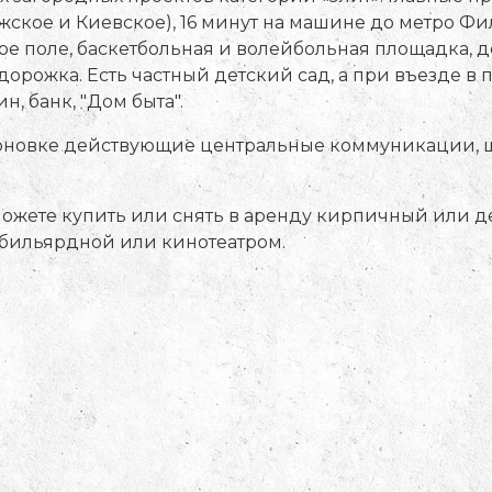
жское и Киевское), 16 минут на машине до метро Фил
ное поле, баскетбольная и волейбольная площадка,
орожка. Есть частный детский сад, а при въезде в
н, банк, "Дом быта".
нтоновке действующие центральные коммуникации, 
можете купить или снять в аренду кирпичный или 
, бильярдной или кинотеатром.