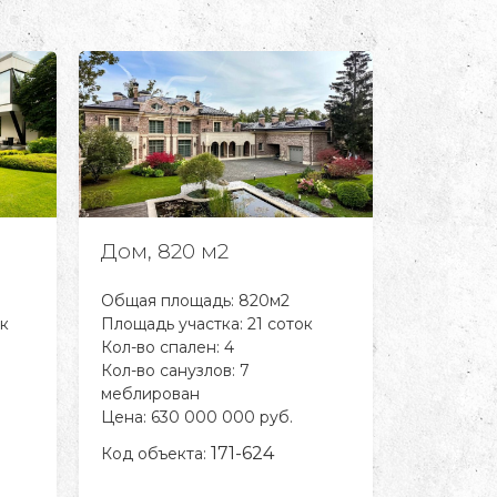
Дом, 820 м2
Дом, 2
Общая площадь: 820м2
Общая пл
ок
Площадь участка: 21 соток
Площадь у
Кол-во спален: 4
Кол-во сп
Кол-во санузлов: 7
Кол-во са
меблирован
меблиров
Цена: 630 000 000 руб.
Цена: 1 5
171-624
Код объекта:
Код объе