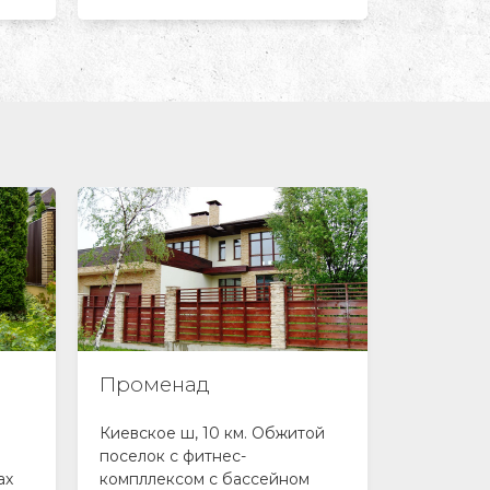
Променад
Бельги
Киевское ш, 10 км. Обжитой
Элитный п
поселок с фитнес-
Старой Бе
ах
компллексом с бассейном
озером, 