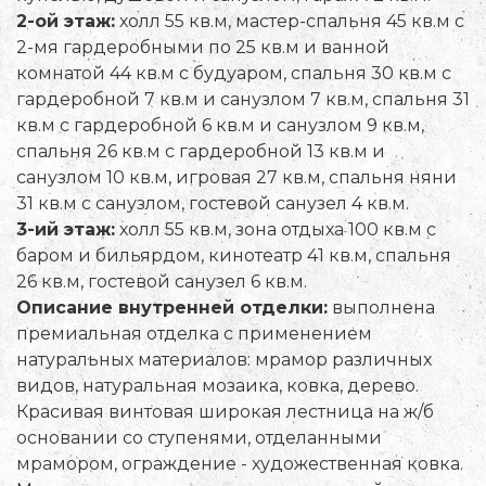
2-ой этаж:
холл 55 кв.м, мастер-спальня 45 кв.м с
2-мя гардеробными по 25 кв.м и ванной
комнатой 44 кв.м с будуаром, спальня 30 кв.м с
гардеробной 7 кв.м и санузлом 7 кв.м, спальня 31
кв.м с гардеробной 6 кв.м и санузлом 9 кв.м,
спальня 26 кв.м с гардеробной 13 кв.м и
санузлом 10 кв.м, игровая 27 кв.м, спальня няни
31 кв.м с санузлом, гостевой санузел 4 кв.м.
3-ий этаж:
холл 55 кв.м, зона отдыха 100 кв.м с
баром и бильярдом, кинотеатр 41 кв.м, спальня
26 кв.м, гостевой санузел 6 кв.м.
Описание внутренней отделки:
выполнена
премиальная отделка с применением
натуральных материалов: мрамор различных
видов, натуральная мозаика, ковка, дерево.
Красивая винтовая широкая лестница на ж/б
основании со ступенями, отделанными
мрамором, ограждение - художественная ковка.