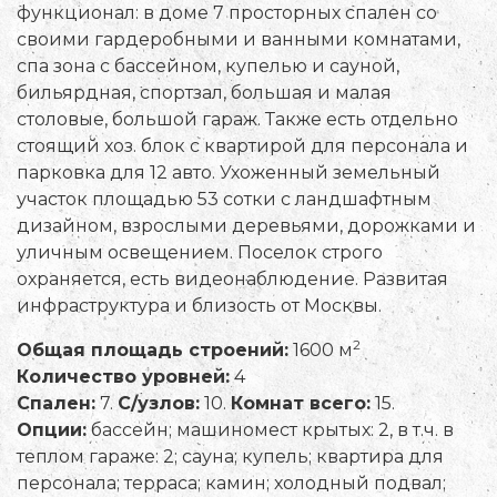
функционал: в доме 7 просторных спален со
своими гардеробными и ванными комнатами,
спа зона с бассейном, купелью и сауной,
бильярдная, спортзал, большая и малая
столовые, большой гараж. Также есть отдельно
стоящий хоз. блок с квартирой для персонала и
парковка для 12 авто. Ухоженный земельный
участок площадью 53 сотки с ландшафтным
дизайном, взрослыми деревьями, дорожками и
уличным освещением. Поселок строго
охраняется, есть видеонаблюдение. Развитая
инфраструктура и близость от Москвы.
2
Общая площадь строений:
1600 м
Количество уровней:
4
Спален:
7.
С/узлов:
10.
Комнат всего:
15.
Опции:
бассейн; машиномест крытых: 2, в т.ч. в
теплом гараже: 2; сауна; купель; квартира для
персонала; терраса; камин; холодный подвал;