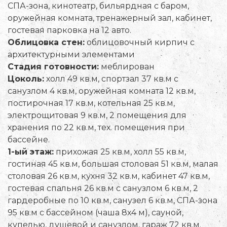
СПА-зона, кинотеатр, бильярдная с баром,
оружейная комната, тренажерный зал, кабинет,
гостевая парковка на 12 авто.
Облицовка стен:
облицовочный кирпич с
архитектурными элементами
Стадия готовности:
меблирован
Цоколь:
холл 49 кв.м, спортзал 37 кв.м с
санузлом 4 кв.м, оружейная комната 12 кв.м,
постирочная 17 кв.м, котельная 25 кв.м,
электрощитовая 9 кв.м, 2 помещения для
хранения по 22 кв.м, тех. помещения при
бассейне.
1-ый этаж:
прихожая 25 кв.м, холл 55 кв.м,
гостиная 45 кв.м, большая столовая 51 кв.м, малая
столовая 26 кв.м, кухня 32 кв.м, кабинет 47 кв.м,
гостевая спальня 26 кв.м с санузлом 6 кв.м, 2
гардеробные по 10 кв.м, санузел 6 кв.м, СПА-зона
95 кв.м с бассейном (чаша 8х4 м), сауной,
купелью, душевой и санузлом, гараж 72 кв.м.