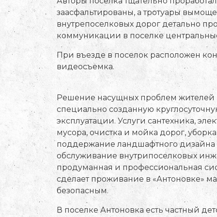
Авторы поселка тщательно проработа
заасфальтированы, а тротуары вымоще
внутрепоселковых дорог детально пр
коммуникации в поселке центральные
При въезде в поселок расположен кон
видеосъемка.
Решение насущных проблем жителей 
специально созданную круглосуточну
эксплуатации. Услуги сантехника, эле
мусора, очистка и мойка дорог, уборка
поддержание ландшафтного дизайна 
обслуживание внутрипоселковых инже
продуманная и профессиональная сис
сделает проживание в «Антоновке» 
безопасным.
В поселке Антоновка есть частный дет