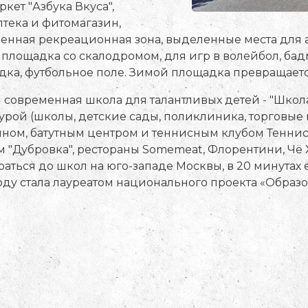
кет "Азбука Вкуса",
птека и фитомагазин,
роенная рекреационная зона, выделенные места для 
лощадка со скалодромом, для игр в волейбол, бад
дка, футбольное поле. Зимой площадка превращаетс
 современная школа для талантливых детей - "Школа 
рой (школы, детские сады, поликлиника, торговые 
йном, батутным центром и теннисным клубом Теннис.р
ом "Дубровка", рестораны Somemeat, Флорентини, Чё
раться до школ на юго-западе Москвы, в 20 минутах 
году стала лауреатом национального проекта «Образо