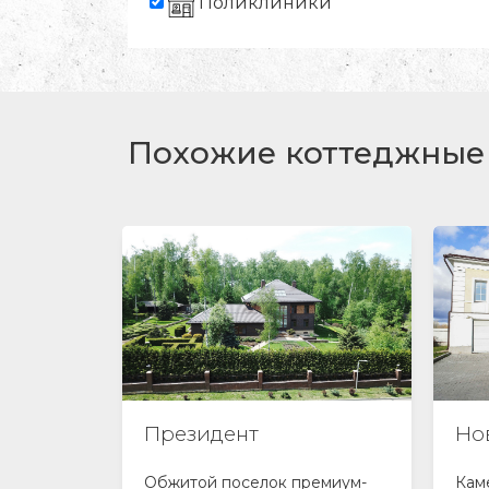
Поликлиники
Похожие коттеджные 
Новое Румянцево
Ва
емиум-
Камерный поселок бизнес-
Клу