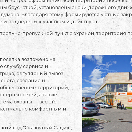
ли и вопрос оформления всей территории поселка.
ны брусчаткой, установлены знаки дорожного движе
одумана. Благодаря этому формируются уютные закр
 и подведены к участкам и действуют.
трольно-пропускной пункт с охраной, территория п
поселка возложено на
ю службу сервиса и
ктрика, регулярный вывоз
 снега, создание и
общественных территорий,
нерных сетей, а также
тема охраны — все это
максимально комфортным и
ский сад "Сказочный Садик",