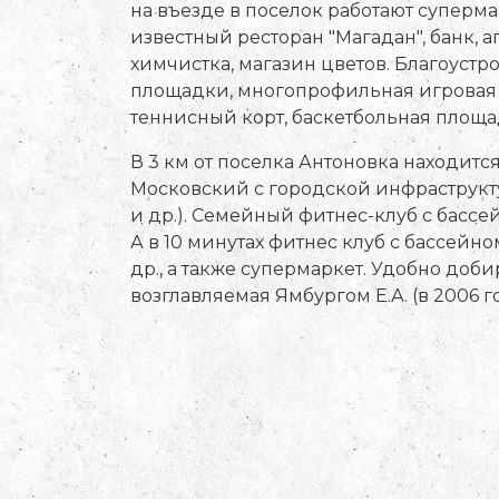
на въезде в поселок работают супермар
известный ресторан "Магадан", банк, а
химчистка, магазин цветов. Благоуст
площадки, многопрофильная игровая п
теннисный корт, баскетбольная площа
В 3 км от поселка Антоновка находится
Московский с городской инфраструкту
и др.). Семейный фитнес-клуб с бассе
А в 10 минутах фитнес клуб с бассейн
др., а также супермаркет. Удобно доби
возглавляемая Ямбургом Е.А. (в 2006 