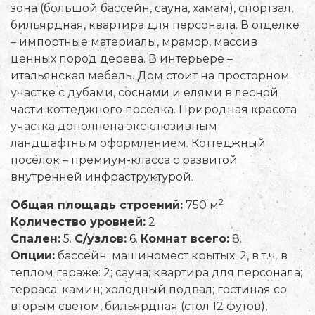
зона (большой бассейн, сауна, хамам), спортзал,
бильярдная, квартира для персонала. В отделке
– импортные материалы, мрамор, массив
ценных пород дерева. В интерьере –
итальянская мебель. Дом стоит на просторном
участке с дубами, соснами и елями в лесной
части коттеджного посёлка. Природная красота
участка дополнена эксклюзивным
ландшафтным оформлением. Коттеджный
посёлок – премиум-класса с развитой
внутренней инфраструктурой.
2
Общая площадь строений:
750 м
Количество уровней:
2
Спален:
5.
С/узлов:
6.
Комнат всего:
8.
Опции:
бассейн; машиномест крытых: 2, в т.ч. в
теплом гараже: 2; сауна; квартира для персонала;
терраса; камин; холодный подвал; гостиная со
вторым светом, бильярдная (стол 12 футов),