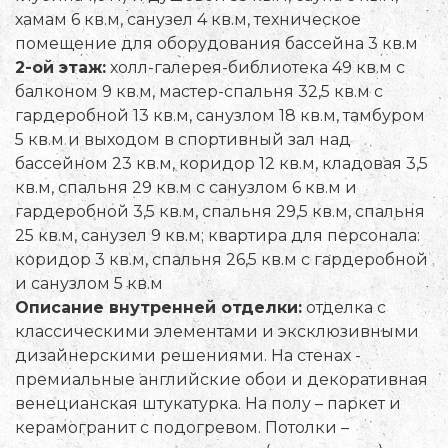
хамам 6 кв.м, санузел 4 кв.м, техническое
помещение для оборудования бассейна 3 кв.м
2-ой этаж:
холл-галерея-библиотека 49 кв.м с
балконом 9 кв.м, мастер-спальня 32,5 кв.м с
гардеробной 13 кв.м, санузлом 18 кв.м, тамбуром
5 кв.м и выходом в спортивный зал над
бассейном 23 кв.м, коридор 12 кв.м, кладовая 3,5
кв.м, спальня 29 кв.м с санузлом 6 кв.м и
гардеробной 3,5 кв.м, спальня 29,5 кв.м, спальня
25 кв.м, санузел 9 кв.м; квартира для персонала:
коридор 3 кв.м, спальня 26,5 кв.м с гардеробной
и санузлом 5 кв.м
Описание внутренней отделки:
отделка с
классическими элементами и эксклюзивными
дизайнерскими решениями. На стенах -
премиальные английские обои и декоративная
венецианская штукатурка. На полу – паркет и
керамогранит с подогревом. Потолки –