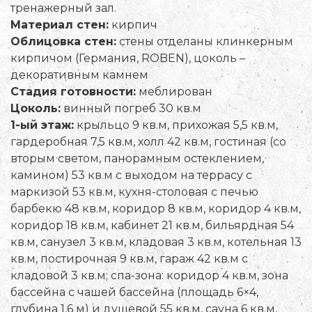
тренажерный зал.
Материал стен:
кирпич
Облицовка стен:
стены отделаны клинкерным
кирпичом (Германия, ROBEN), цоколь –
декоративным камнем
Стадия готовности:
меблирован
Цоколь:
винный погреб 30 кв.м
1-ый этаж:
крыльцо 9 кв.м, прихожая 5,5 кв.м,
гардеробная 7,5 кв.м, холл 42 кв.м, гостиная (со
вторым светом, панорамным остеклением,
камином) 53 кв.м с выходом на террасу с
маркизой 53 кв.м, кухня-столовая с печью
барбекю 48 кв.м, коридор 8 кв.м, коридор 4 кв.м,
коридор 18 кв.м, кабинет 21 кв.м, бильярдная 54
кв.м, санузел 3 кв.м, кладовая 3 кв.м, котельная 13
кв.м, постирочная 9 кв.м, гараж 42 кв.м с
кладовой 3 кв.м; спа-зона: коридор 4 кв.м, зона
бассейна с чашей бассейна (площадь 6×4,
глубина 1,6 м) и душевой 55 кв.м, сауна 6 кв.м,