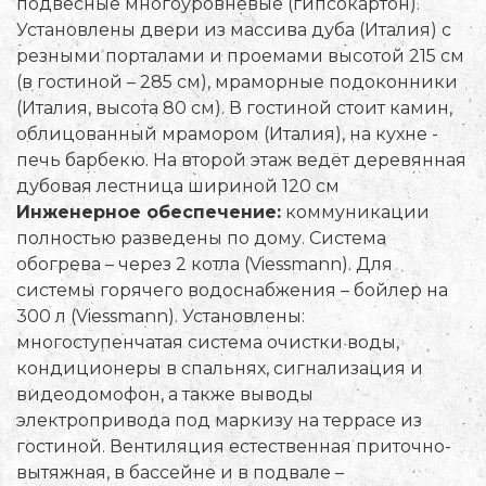
подвесные многоуровневые (гипсокартон).
Установлены двери из массива дуба (Италия) с
резными порталами и проемами высотой 215 см
(в гостиной – 285 см), мраморные подоконники
(Италия, высота 80 см). В гостиной стоит камин,
облицованный мрамором (Италия), на кухне -
печь барбекю. На второй этаж ведёт деревянная
дубовая лестница шириной 120 cм
Инженерное обеспечение:
коммуникации
полностью разведены по дому. Система
обогрева – через 2 котла (Viessmann). Для
системы горячего водоснабжения – бойлер на
300 л (Viessmann). Установлены:
многоступенчатая система очистки воды,
кондиционеры в спальнях, сигнализация и
видеодомофон, а также выводы
электропривода под маркизу на террасе из
гостиной. Вентиляция естественная приточно-
вытяжная, в бассейне и в подвале –