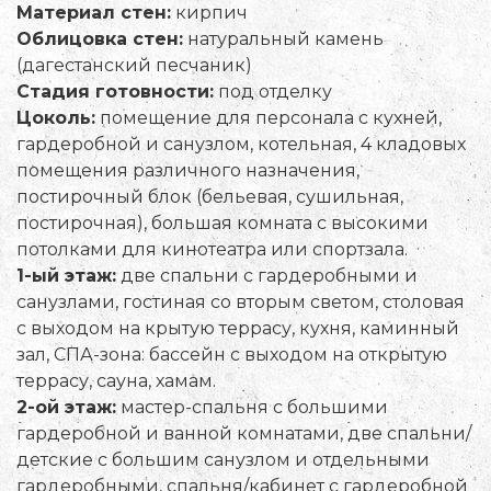
Материал стен:
кирпич
Облицовка стен:
натуральный камень
(дагестанский песчаник)
Стадия готовности:
под отделку
Цоколь:
помещение для персонала с кухней,
гардеробной и санузлом, котельная, 4 кладовых
помещения различного назначения,
постирочный блок (бельевая, сушильная,
постирочная), большая комната с высокими
потолками для кинотеатра или спортзала.
1-ый этаж:
две спальни с гардеробными и
санузлами, гостиная со вторым светом, столовая
с выходом на крытую террасу, кухня, каминный
зал, СПА-зона: бассейн с выходом на открытую
террасу, сауна, хамам.
2-ой этаж:
мастер-спальня с большими
гардеробной и ванной комнатами, две спальни/
детские с большим санузлом и отдельными
гардеробными, спальня/кабинет с гардеробной