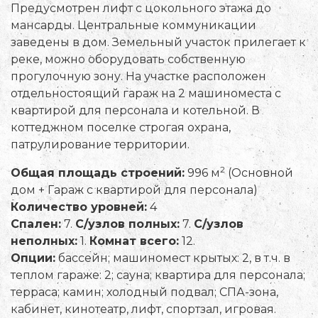
Предусмотрен лифт с цокольного этажа до
мансарды. Центральные коммуникации
заведены в дом. Земельный участок прилегает к
реке, можно оборудовать собственную
прогулочную зону. На участке расположен
отдельностоящий гараж на 2 машиноместа с
квартирой для персонала и котельной. В
коттеджном поселке строгая охрана,
патрулирование территории.
2
Общая площадь строений:
996 м
(Основной
дом + Гараж с квартирой для персонала)
Количество уровней:
4
Спален:
7.
С/узлов полных:
7.
С/узлов
неполных:
1.
Комнат всего:
12.
Опции:
бассейн; машиномест крытых: 2, в т.ч. в
теплом гараже: 2; сауна; квартира для персонала;
терраса; камин; холодный подвал; СПА-зона,
кабинет, кинотеатр, лифт, спортзал, игровая.